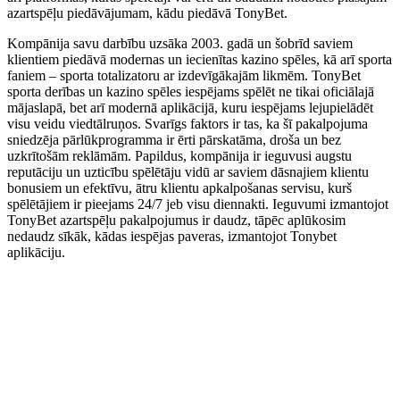
azartspēļu piedāvājumam, kādu piedāvā TonyBet.
Kompānija savu darbību uzsāka 2003. gadā un šobrīd saviem
klientiem piedāvā modernas un iecienītas kazino spēles, kā arī sporta
faniem – sporta totalizatoru ar izdevīgākajām likmēm. TonyBet
sporta derības un kazino spēles iespējams spēlēt ne tikai oficiālajā
mājaslapā, bet arī modernā aplikācijā, kuru iespējams lejupielādēt
visu veidu viedtālruņos. Svarīgs faktors ir tas, ka šī pakalpojuma
sniedzēja pārlūkprogramma ir ērti pārskatāma, droša un bez
uzkrītošām reklāmām. Papildus, kompānija ir ieguvusi augstu
reputāciju un uzticību spēlētāju vidū ar saviem dāsnajiem klientu
bonusiem un efektīvu, ātru klientu apkalpošanas servisu, kurš
spēlētājiem ir pieejams 24/7 jeb visu diennakti. Ieguvumi izmantojot
TonyBet azartspēļu pakalpojumus ir daudz, tāpēc aplūkosim
nedaudz sīkāk, kādas iespējas paveras, izmantojot Tonybet
aplikāciju.