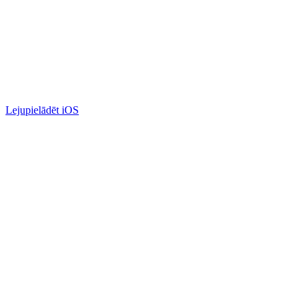
Lejupielādēt iOS