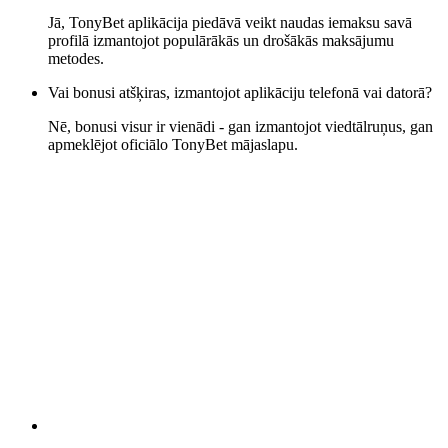
Jā, TonyBet aplikācija piedāvā veikt naudas iemaksu savā
profilā izmantojot populārākās un drošākās maksājumu
metodes.
Vai bonusi atšķiras, izmantojot aplikāciju telefonā vai datorā?
Nē, bonusi visur ir vienādi - gan izmantojot viedtālruņus, gan
apmeklējot oficiālo TonyBet mājaslapu.