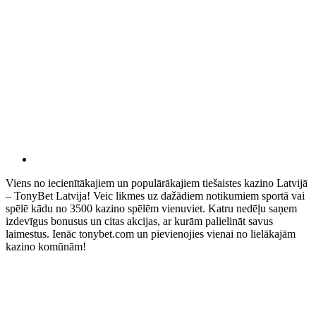
Viens no iecienītākajiem un populārākajiem tiešaistes kazino Latvijā
– TonyBet Latvija! Veic likmes uz dažādiem notikumiem sportā vai
spēlē kādu no 3500 kazino spēlēm vienuviet. Katru nedēļu saņem
izdevīgus bonusus un citas akcijas, ar kurām palielināt savus
laimestus. Ienāc tonybet.com un pievienojies vienai no lielākajām
kazino komūnām!