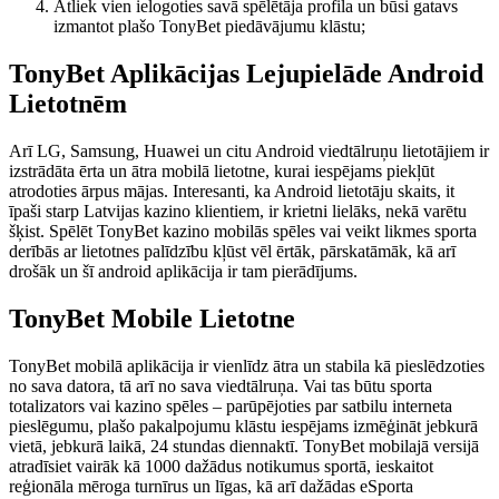
Atliek vien ielogoties savā spēlētāja profila un būsi gatavs
izmantot plašo TonyBet piedāvājumu klāstu;
TonyBet Aplikācijas Lejupielāde Android
Lietotnēm
Arī LG, Samsung, Huawei un citu Android viedtālruņu lietotājiem ir
izstrādāta ērta un ātra mobilā lietotne, kurai iespējams piekļūt
atrodoties ārpus mājas. Interesanti, ka Android lietotāju skaits, it
īpaši starp Latvijas kazino klientiem, ir krietni lielāks, nekā varētu
šķist. Spēlēt TonyBet kazino mobilās spēles vai veikt likmes sporta
derībās ar lietotnes palīdzību kļūst vēl ērtāk, pārskatāmāk, kā arī
drošāk un šī android aplikācija ir tam pierādījums.
TonyBet Mobile Lietotne
TonyBet mobilā aplikācija ir vienlīdz ātra un stabila kā pieslēdzoties
no sava datora, tā arī no sava viedtālruņa. Vai tas būtu sporta
totalizators vai kazino spēles – parūpējoties par satbilu interneta
pieslēgumu, plašo pakalpojumu klāstu iespējams izmēģināt jebkurā
vietā, jebkurā laikā, 24 stundas diennaktī. TonyBet mobilajā versijā
atradīsiet vairāk kā 1000 dažādus notikumus sportā, ieskaitot
reģionāla mēroga turnīrus un līgas, kā arī dažādas eSporta