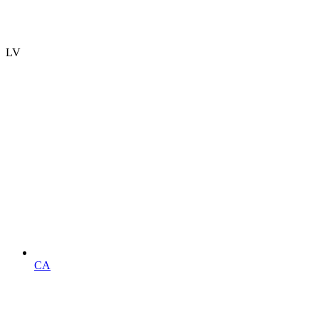
LV
CA