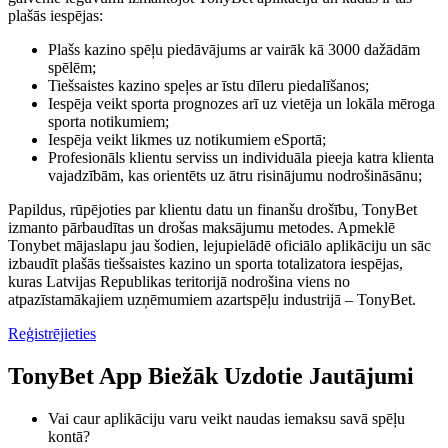
plašās iespējas:
Plašs kazino spēļu piedāvājums ar vairāk kā 3000 dažādām
spēlēm;
Tiešsaistes kazino speļes ar īstu dīleru piedalīšanos;
Iespēja veikt sporta prognozes arī uz vietēja un lokāla mēroga
sporta notikumiem;
Iespēja veikt likmes uz notikumiem eSportā;
Profesionāls klientu serviss un individuāla pieeja katra klienta
vajadzībām, kas orientēts uz ātru risinājumu nodrošināsānu;
Papildus, rūpējoties par klientu datu un finanšu drošību, TonyBet
izmanto pārbaudītas un drošas maksājumu metodes. Apmeklē
Tonybet mājaslapu jau šodien, lejupielādē oficiālo aplikāciju un sāc
izbaudīt plašās tiešsaistes kazino un sporta totalizatora iespējas,
kuras Latvijas Republikas teritorijā nodrošina viens no
atpazīstamākajiem uzņēmumiem azartspēļu industrijā – TonyBet.
Reģistrējieties
TonyBet App Biežāk Uzdotie Jautājumi
Vai caur aplikāciju varu veikt naudas iemaksu savā spēļu
kontā?