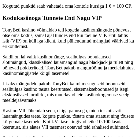
Kogutud punktid saab vahetada oma kontole kursiga 1 € = 100 CP.
Kodukasiinoga Tunnete End Nagu VIP
TonyBeti kasiino võimaldab teil kogeda kasiinomängude põnevust
otse oma kodus, samal ajal tundes end kui tõeline VIP. Eriti tähtis
isik (VIP) on küll iga klient, kuid pühendunud mängijad väärivad ka
erikohtlemist.
Saidil on lai valik kasiinomänge, sealhulgas populaarsed
slotimängud, klassikalised lauamängud nagu blackjack ja rulett ning
põnevad pokkeritoad. TonyBet pakub mängurõõmu ja meelelahutust
kasiinomängijatele kõigil tasemetel.
Lisaks mängudele pakub TonyBet ka mitmesuguseid boonuseid,
sealhulgas kasiino tasuta keerutused, sissemakseboonused ja isegi
eksklusiivsed turniirid, mis muudavad teie kasiinokogemuse veelgi
meeldejäävamaks.
Kasiino VIP tähendab seda, et iga panusega, mida te sloti- või
lauamängudes teete, kogute punkte, tõstate oma staatust ning tõusete
kõrgemale tasemele. Kui I-VI tase kingivad teile 10-100 tasuta
keerutust, siis alates VII tasemest ootavad teid rahalised auhinnad.