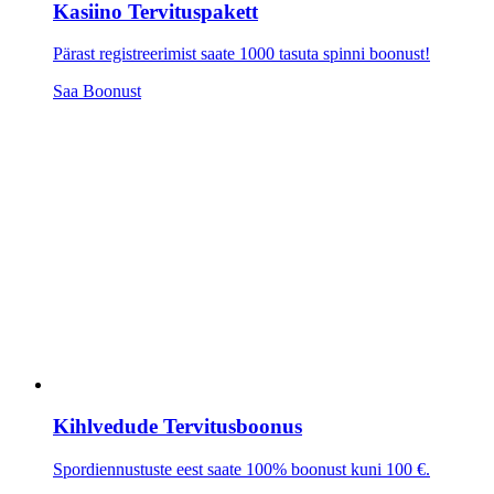
Kasiino Tervituspakett
Pärast registreerimist saate 1000 tasuta spinni boonust!
Saa Boonust
Kihlvedude Tervitusboonus
Spordiennustuste eest saate 100% boonust kuni 100 €.