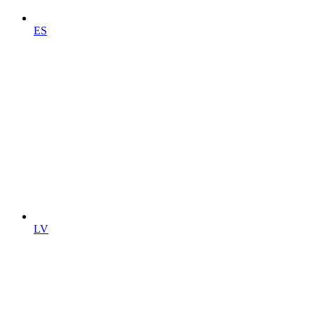
ES
LV