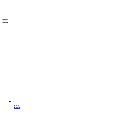
EE
CA