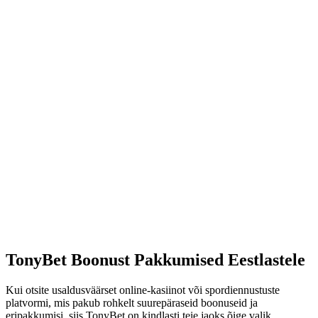
TonyBet Boonust Pakkumised Eestlastele
Kui otsite usaldusväärset online-kasiinot või spordiennustuste
platvormi, mis pakub rohkelt suurepäraseid boonuseid ja
eripakkumisi, siis TonyBet on kindlasti teie jaoks õige valik.