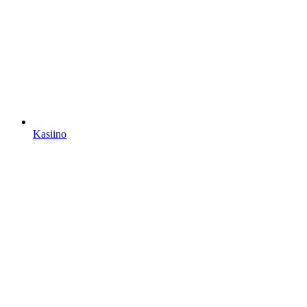
Kasiino