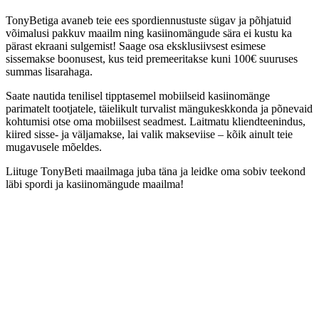
TonyBetiga avaneb teie ees spordiennustuste sügav ja põhjatuid
võimalusi pakkuv maailm ning kasiinomängude sära ei kustu ka
pärast ekraani sulgemist! Saage osa eksklusiivsest esimese
sissemakse boonusest, kus teid premeeritakse kuni 100€ suuruses
summas lisarahaga.
Saate nautida tenilisel tipptasemel mobiilseid kasiinomänge
parimatelt tootjatele, täielikult turvalist mängukeskkonda ja põnevaid
kohtumisi otse oma mobiilsest seadmest. Laitmatu kliendteenindus,
kiired sisse- ja väljamakse, lai valik makseviise – kõik ainult teie
mugavusele mõeldes.
Liituge TonyBeti maailmaga juba täna ja leidke oma sobiv teekond
läbi spordi ja kasiinomängude maailma!